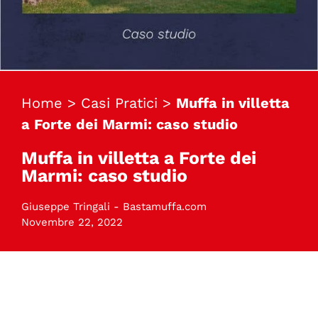
Home
>
Casi Pratici
>
Muffa in villetta
a Forte dei Marmi: caso studio
Muffa in villetta a Forte dei
Marmi: caso studio
Giuseppe Tringali - Bastamuffa.com
Novembre 22, 2022