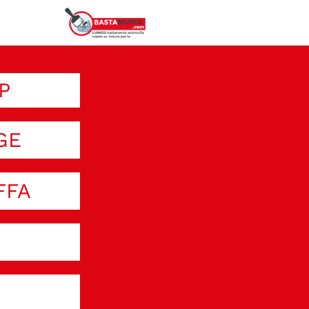
P
GE
FFA